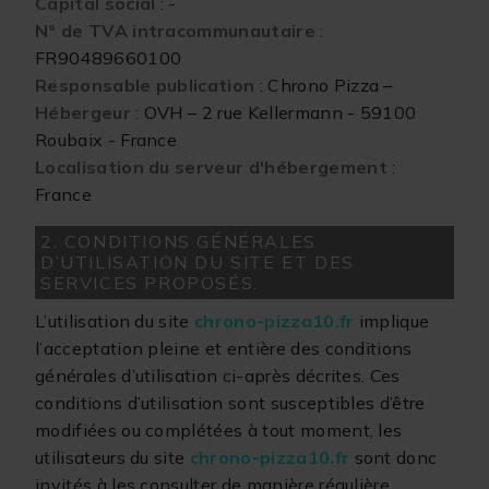
Capital social
: -
N° de TVA intracommunautaire
:
FR90489660100
Responsable publication
: Chrono Pizza –
Hébergeur
: OVH – 2 rue Kellermann - 59100
Roubaix - France
Localisation du serveur d'hébergement
:
France
2. CONDITIONS GÉNÉRALES
D’UTILISATION DU SITE ET DES
SERVICES PROPOSÉS.
L’utilisation du site
chrono-pizza10.fr
implique
l’acceptation pleine et entière des conditions
générales d’utilisation ci-après décrites. Ces
conditions d’utilisation sont susceptibles d’être
modifiées ou complétées à tout moment, les
utilisateurs du site
chrono-pizza10.fr
sont donc
invités à les consulter de manière régulière.