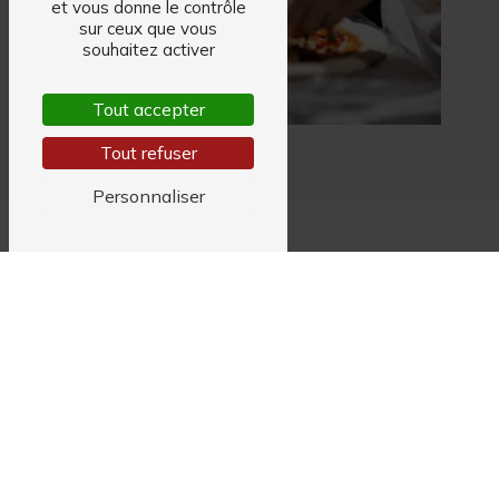
et vous donne le contrôle
sur ceux que vous
souhaitez activer
Tout accepter
Tout refuser
Personnaliser
6 Rue