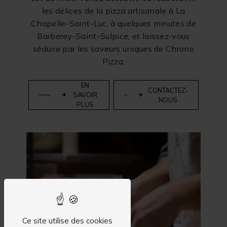
les délices de la pizza artisanale à La
Chapelle-Saint-Luc, à quelques minutes de
Barberey-Saint-Sulpice, et laissez-vous
séduire par les saveurs uniques de Chrono
Pizza.
EN
CONTACTEZ-
SAVOIR
NOUS
PLUS
Ce site utilise des cookies