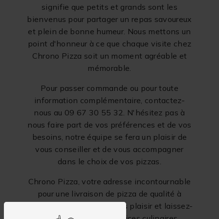
signifie que petits et grands sont les
bienvenus pour partager un repas savoureux
et plein de bonne humeur. Nous mettons un
point d'honneur à ce que chaque visite chez
Chrono Pizza soit un moment agréable et
mémorable.
Pour passer commande ou pour toute
information complémentaire, contactez-
nous au 09 67 30 55 32. N'hésitez pas à
nous faire part de vos préférences et de vos
besoins, notre équipe se fera un plaisir de
vous conseiller et de vous accompagner
dans le choix de vos pizzas.
Chrono Pizza, votre adresse incontournable
pour une livraison de pizza de qualité à
Sainte-Savine. Faites-vous plaisir et laissez-
vous tenter par nos délices culinaires,