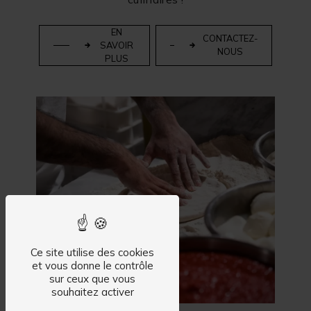
EN
CONTACTEZ-
SAVOIR
NOUS
PLUS
Ce site utilise des cookies
et vous donne le contrôle
sur ceux que vous
souhaitez activer