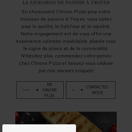
LA LIVRAISON DE PANINIS À TROYES
En choisissant Chrono Pizza pour votre
livraison de paninis à Troyes, vous optez
pour la qualité, la fraîcheur et la rapidité.
Notre engagement est de vous offrir une
expérience culinaire inoubliable, placée sous
le signe du plaisir et de la convivialité.
N'hésitez plus, commandez votre panini
chez Chrono Pizza et laissez-vous séduire
par nos saveurs uniques!
EN
CONTACTEZ-
SAVOIR
NOUS
PLUS