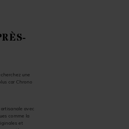
PRÈS-
recherchez une
plus car Chrono
 artisanale avec
iques comme la
iginales et