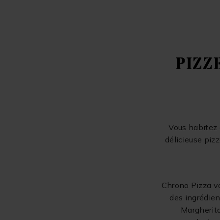
PIZZ
Vous habitez 
délicieuse piz
Chrono Pizza vo
des ingrédien
Margherita