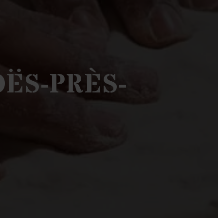
OËS-PRÈS-