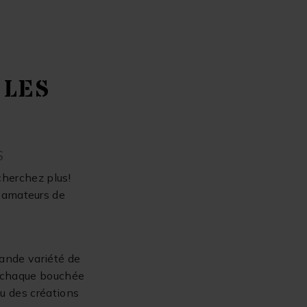
 LES
S
cherchez plus!
s amateurs de
rande variété de
, chaque bouchée
ou des créations