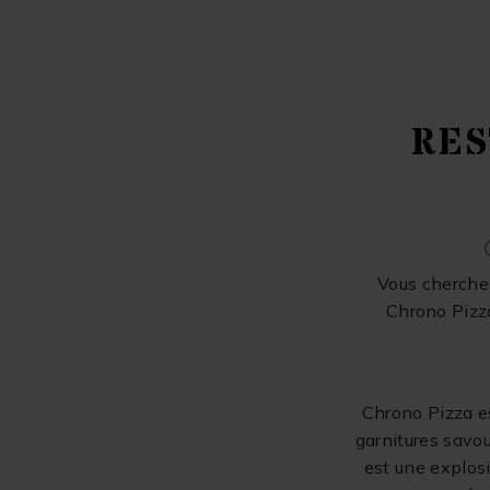
RES
Vous cherchez
Chrono Pizza
Chrono Pizza es
garnitures savo
est une explosi